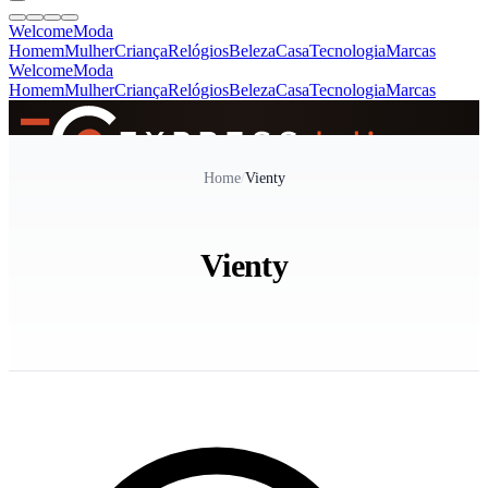
Welcome
Moda
Homem
Mulher
Criança
Relógios
Beleza
Casa
Tecnologia
Marcas
Welcome
Moda
Homem
Mulher
Criança
Relógios
Beleza
Casa
Tecnologia
Marcas
SINCE 2005
Home
/
Vienty
+
de 36.000 reviews
Vienty