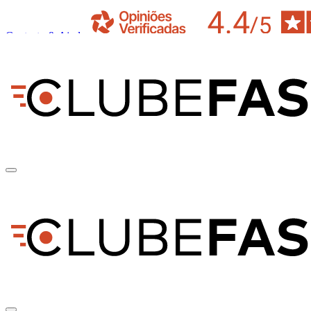
Contacto & Ajuda
pt