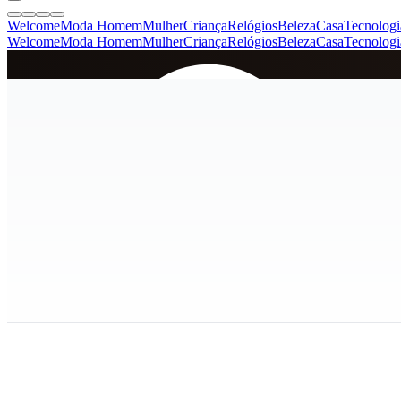
Welcome
Moda Homem
Mulher
Criança
Relógios
Beleza
Casa
Tecnologi
Welcome
Moda Homem
Mulher
Criança
Relógios
Beleza
Casa
Tecnologi
SINCE 2005
+
de 36.000 reviews