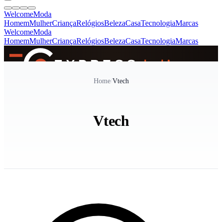
Welcome
Moda
Homem
Mulher
Criança
Relógios
Beleza
Casa
Tecnologia
Marcas
Welcome
Moda
Homem
Mulher
Criança
Relógios
Beleza
Casa
Tecnologia
Marcas
SINCE 2005
Home
/
Vtech
+
de 36.000 reviews
Vtech