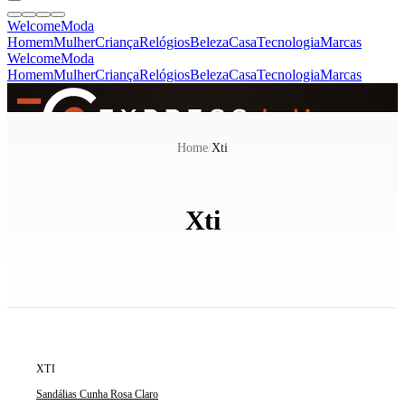
Welcome
Moda
Homem
Mulher
Criança
Relógios
Beleza
Casa
Tecnologia
Marcas
Welcome
Moda
Homem
Mulher
Criança
Relógios
Beleza
Casa
Tecnologia
Marcas
SINCE 2005
Home
/
Xti
+
de 36.000 reviews
Xti
ÚLTIMA UNIDADE
XTI
Sandálias Cunha Rosa Claro