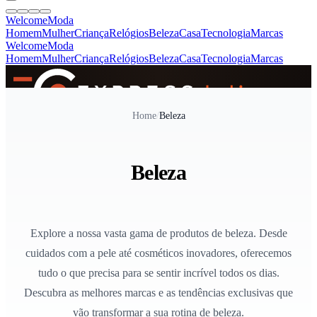
Welcome
Moda
Homem
Mulher
Criança
Relógios
Beleza
Casa
Tecnologia
Marcas
Welcome
Moda
Homem
Mulher
Criança
Relógios
Beleza
Casa
Tecnologia
Marcas
SINCE 2005
Home
/
Beleza
+
de 36.000 reviews
Beleza
Explore a nossa vasta gama de produtos de beleza. Desde
cuidados com a pele até cosméticos inovadores, oferecemos
tudo o que precisa para se sentir incrível todos os dias.
Descubra as melhores marcas e as tendências exclusivas que
vão transformar a sua rotina de beleza.