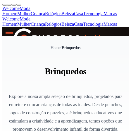
Welcome
Moda
Homem
Mulher
Criança
Relógios
Beleza
Casa
Tecnologia
Marcas
Welcome
Moda
Homem
Mulher
Criança
Relógios
Beleza
Casa
Tecnologia
Marcas
SINCE 2005
Home
/
Brinquedos
+
de 36.000 reviews
Brinquedos
Explore a nossa ampla seleção de brinquedos, projetados para
entreter e educar crianças de todas as idades. Desde peluches,
jogos de construção e puzzles, até brinquedos educativos que
estimulam a criatividade e a aprendizagem, temos opções que
promovem o desenvolvimento infantil de forma divertida.