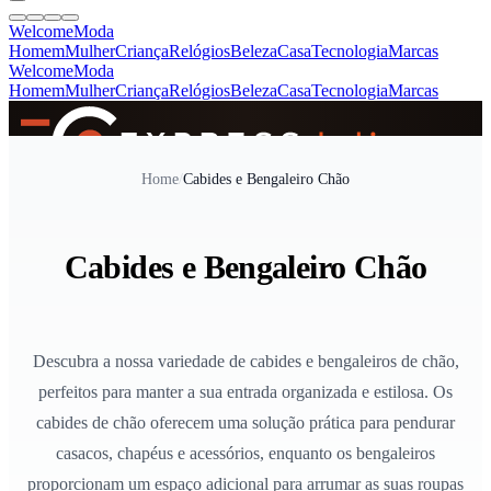
Welcome
Moda
Homem
Mulher
Criança
Relógios
Beleza
Casa
Tecnologia
Marcas
Welcome
Moda
Homem
Mulher
Criança
Relógios
Beleza
Casa
Tecnologia
Marcas
SINCE 2005
Home
/
Cabides e Bengaleiro Chão
+
de 36.000 reviews
Cabides e Bengaleiro Chão
Descubra a nossa variedade de cabides e bengaleiros de chão,
perfeitos para manter a sua entrada organizada e estilosa. Os
cabides de chão oferecem uma solução prática para pendurar
casacos, chapéus e acessórios, enquanto os bengaleiros
proporcionam um espaço adicional para arrumar as suas roupas