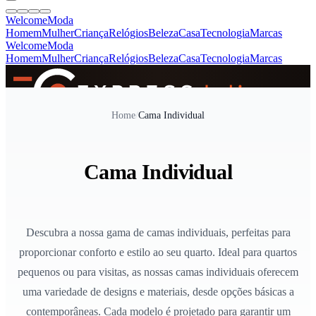
Welcome
Moda
Homem
Mulher
Criança
Relógios
Beleza
Casa
Tecnologia
Marcas
Welcome
Moda
Homem
Mulher
Criança
Relógios
Beleza
Casa
Tecnologia
Marcas
SINCE 2005
Home
/
Cama Individual
+
de 36.000 reviews
Cama Individual
Descubra a nossa gama de camas individuais, perfeitas para
proporcionar conforto e estilo ao seu quarto. Ideal para quartos
pequenos ou para visitas, as nossas camas individuais oferecem
uma variedade de designs e materiais, desde opções básicas a
contemporâneas. Cada modelo é projetado para garantir um