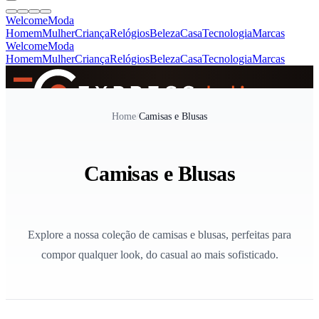
Welcome
Moda
Homem
Mulher
Criança
Relógios
Beleza
Casa
Tecnologia
Marcas
Welcome
Moda
Homem
Mulher
Criança
Relógios
Beleza
Casa
Tecnologia
Marcas
SINCE 2005
Home
/
Camisas e Blusas
+
de 36.000 reviews
Camisas e Blusas
Explore a nossa coleção de camisas e blusas, perfeitas para
compor qualquer look, do casual ao mais sofisticado.