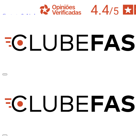
Contacto & Ajuda
pt