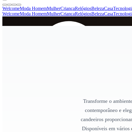
Welcome
Moda Homem
Mulher
Criança
Relógios
Beleza
Casa
Tecnologi
Welcome
Moda Homem
Mulher
Criança
Relógios
Beleza
Casa
Tecnologi
SINCE 2005
+
de 36.000 reviews
Transforme o ambiente
contemporâneo e elegan
candeeiros proporciona
Disponíveis em vários 