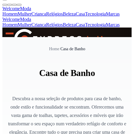
Welcome
Moda
Homem
Mulher
Criança
Relógios
Beleza
Casa
Tecnologia
Marcas
Welcome
Moda
Homem
Mulher
Criança
Relógios
Beleza
Casa
Tecnologia
Marcas
SINCE 2005
Home
/
Casa de Banho
+
de 36.000 reviews
Casa de Banho
Descubra a nossa seleção de produtos para casa de banho,
onde estilo e funcionalidade se encontram. Oferecemos uma
vasta gama de toalhas, tapetes, acessórios e móveis que irão
transformar o seu espaço num verdadeiro refúgio de conforto e
elegância. Encontre tudo o que precisa para criar uma casa de