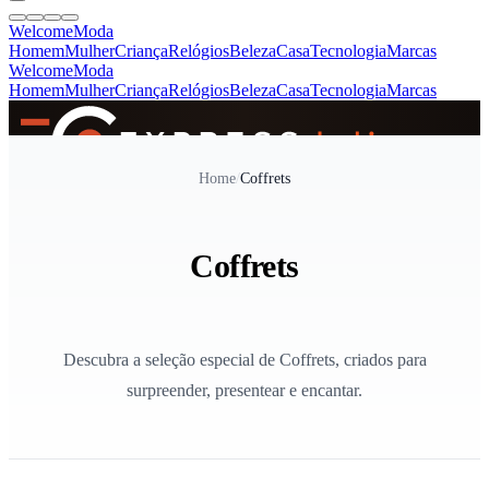
Welcome
Moda
Homem
Mulher
Criança
Relógios
Beleza
Casa
Tecnologia
Marcas
Welcome
Moda
Homem
Mulher
Criança
Relógios
Beleza
Casa
Tecnologia
Marcas
SINCE 2005
Home
/
Coffrets
+
de 36.000 reviews
Coffrets
Descubra a seleção especial de Coffrets, criados para
surpreender, presentear e encantar.