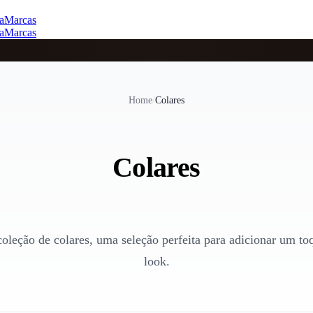
a
Marcas
a
Marcas
Home
/
Colares
Colares
coleção de colares, uma seleção perfeita para adicionar um toq
look.