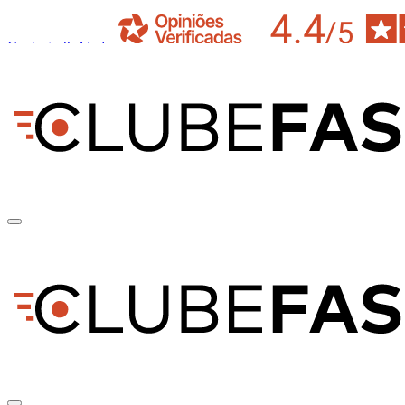
Contacto & Ajuda
pt