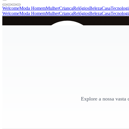
Welcome
Moda Homem
Mulher
Criança
Relógios
Beleza
Casa
Tecnologi
Welcome
Moda Homem
Mulher
Criança
Relógios
Beleza
Casa
Tecnologi
SINCE 2005
+
de 36.000 reviews
Explore a nossa vasta 