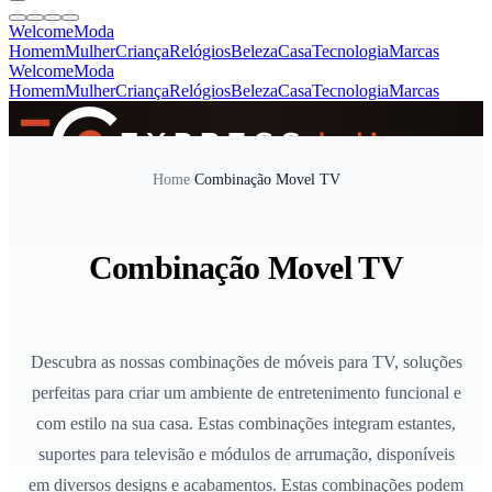
Welcome
Moda
Homem
Mulher
Criança
Relógios
Beleza
Casa
Tecnologia
Marcas
Welcome
Moda
Homem
Mulher
Criança
Relógios
Beleza
Casa
Tecnologia
Marcas
SINCE 2005
Home
/
Combinação Movel TV
+
de 36.000 reviews
Combinação Movel TV
Descubra as nossas combinações de móveis para TV, soluções
perfeitas para criar um ambiente de entretenimento funcional e
com estilo na sua casa. Estas combinações integram estantes,
suportes para televisão e módulos de arrumação, disponíveis
em diversos designs e acabamentos. Estas combinações podem