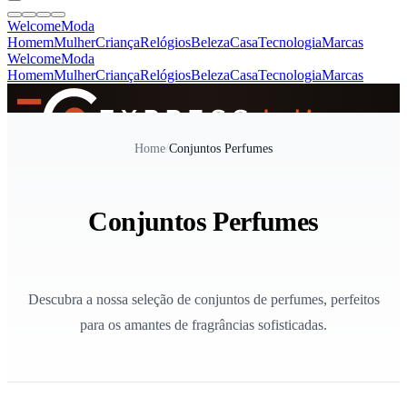
Welcome
Moda
Homem
Mulher
Criança
Relógios
Beleza
Casa
Tecnologia
Marcas
Welcome
Moda
Homem
Mulher
Criança
Relógios
Beleza
Casa
Tecnologia
Marcas
SINCE 2005
Home
/
Conjuntos Perfumes
+
de 36.000 reviews
Conjuntos Perfumes
Descubra a nossa seleção de conjuntos de perfumes, perfeitos
para os amantes de fragrâncias sofisticadas.