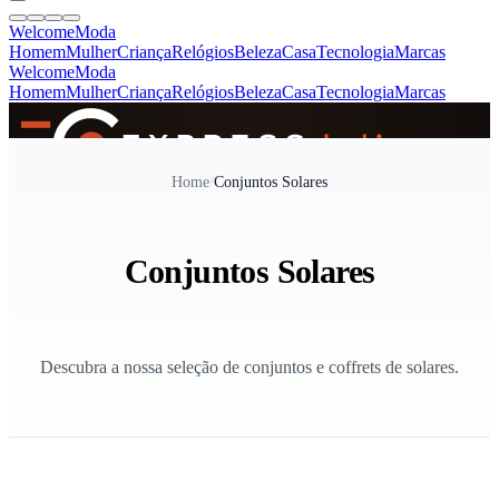
Welcome
Moda
Homem
Mulher
Criança
Relógios
Beleza
Casa
Tecnologia
Marcas
Welcome
Moda
Homem
Mulher
Criança
Relógios
Beleza
Casa
Tecnologia
Marcas
SINCE 2005
Home
/
Conjuntos Solares
+
de 36.000 reviews
Conjuntos Solares
Descubra a nossa seleção de conjuntos e coffrets de solares.