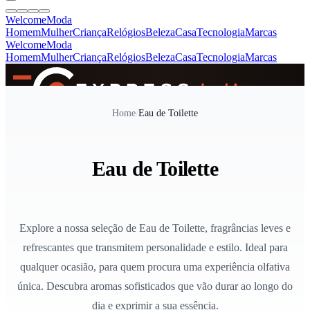
Welcome
Moda
Homem
Mulher
Criança
Relógios
Beleza
Casa
Tecnologia
Marcas
Welcome
Moda
Homem
Mulher
Criança
Relógios
Beleza
Casa
Tecnologia
Marcas
SINCE 2005
Home
/
Eau de Toilette
+
de 36.000 reviews
Eau de Toilette
Explore a nossa seleção de Eau de Toilette, fragrâncias leves e
refrescantes que transmitem personalidade e estilo. Ideal para
qualquer ocasião, para quem procura uma experiência olfativa
única. Descubra aromas sofisticados que vão durar ao longo do
dia e exprimir a sua essência.