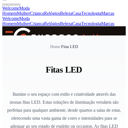
Welcome
Moda
Homem
Mulher
Criança
Relógios
Beleza
Casa
Tecnologia
Marcas
Welcome
Moda
Homem
Mulher
Criança
Relógios
Beleza
Casa
Tecnologia
Marcas
SINCE 2005
Home
/
Fitas LED
+
de 36.000 reviews
Fitas LED
Ilumine o seu espaço com estilo e criatividade através das
nossas fitas LED. Estas soluções de iluminação versáteis são
perfeitas para qualquer ambiente, desde quartos a salas de estar,
oferecendo uma vasta gama de cores e intensidades para se
adequar ao seu estado de espírito ou occasion. As fitas LED