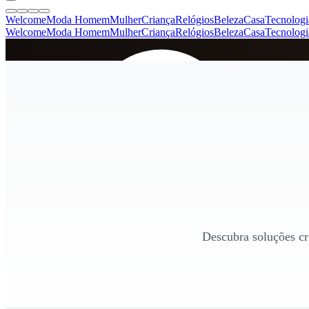
Welcome
Moda Homem
Mulher
Criança
Relógios
Beleza
Casa
Tecnologi
Welcome
Moda Homem
Mulher
Criança
Relógios
Beleza
Casa
Tecnologi
SINCE 2005
+
de 36.000 reviews
Descubra soluções cr