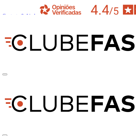
Contacto & Ajuda
pt