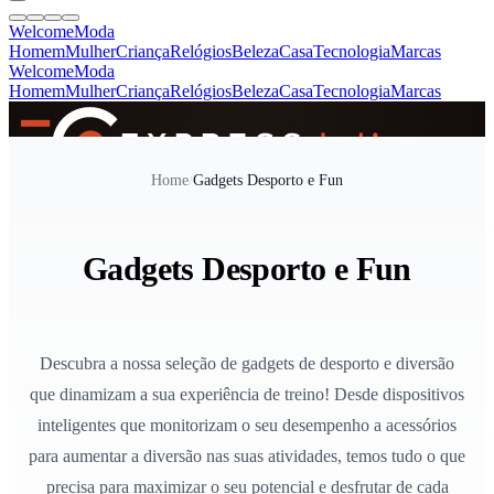
Welcome
Moda
Homem
Mulher
Criança
Relógios
Beleza
Casa
Tecnologia
Marcas
Welcome
Moda
Homem
Mulher
Criança
Relógios
Beleza
Casa
Tecnologia
Marcas
SINCE 2005
Home
/
Gadgets Desporto e Fun
+
de 36.000 reviews
Gadgets Desporto e Fun
Descubra a nossa seleção de gadgets de desporto e diversão
que dinamizam a sua experiência de treino! Desde dispositivos
inteligentes que monitorizam o seu desempenho a acessórios
para aumentar a diversão nas suas atividades, temos tudo o que
precisa para maximizar o seu potencial e desfrutar de cada