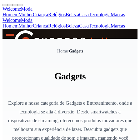
Welcome
Moda
Homem
Mulher
Criança
Relógios
Beleza
Casa
Tecnologia
Marcas
Welcome
Moda
Homem
Mulher
Criança
Relógios
Beleza
Casa
Tecnologia
Marcas
SINCE 2005
Home
/
Gadgets
+
de 36.000 reviews
Gadgets
Explore a nossa categoria de Gadgets e Entretenimento, onde a
tecnologia se alia à diversão. Desde smartwatches a
dispositivos de streaming, oferecemos produtos inovadores que
melhoram sua experiência de lazer. Descubra gadgets que
proporcionam qualidade de som e imagem, mantendo você