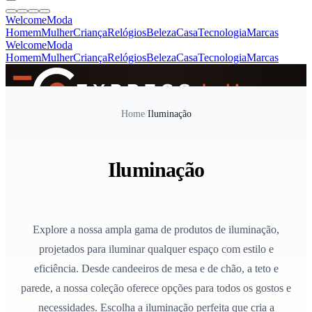
Welcome
Moda
Homem
Mulher
Criança
Relógios
Beleza
Casa
Tecnologia
Marcas
Welcome
Moda
Homem
Mulher
Criança
Relógios
Beleza
Casa
Tecnologia
Marcas
SINCE 2005
Home
/
Iluminação
+
de 36.000 reviews
Iluminação
Explore a nossa ampla gama de produtos de iluminação,
projetados para iluminar qualquer espaço com estilo e
eficiência. Desde candeeiros de mesa e de chão, a teto e
parede, a nossa coleção oferece opções para todos os gostos e
necessidades. Escolha a iluminação perfeita que cria a