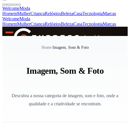
Welcome
Moda
Homem
Mulher
Criança
Relógios
Beleza
Casa
Tecnologia
Marcas
Welcome
Moda
Homem
Mulher
Criança
Relógios
Beleza
Casa
Tecnologia
Marcas
SINCE 2005
Home
/
Imagem, Som & Foto
+
de 36.000 reviews
Imagem, Som & Foto
Descubra a nossa categoria de imagem, som e foto, onde a
qualidade e a criatividade se encontram.