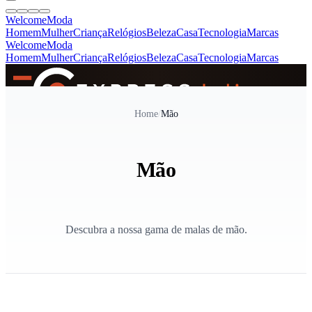
Welcome
Moda
Homem
Mulher
Criança
Relógios
Beleza
Casa
Tecnologia
Marcas
Welcome
Moda
Homem
Mulher
Criança
Relógios
Beleza
Casa
Tecnologia
Marcas
SINCE 2005
Home
/
Mão
+
de 36.000 reviews
Mão
Descubra a nossa gama de malas de mão.