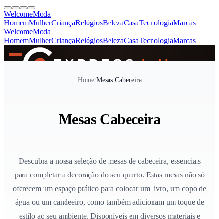
Welcome
Moda
Homem
Mulher
Criança
Relógios
Beleza
Casa
Tecnologia
Marcas
Welcome
Moda
Homem
Mulher
Criança
Relógios
Beleza
Casa
Tecnologia
Marcas
SINCE 2005
Home
/
Mesas Cabeceira
+
de 36.000 reviews
Mesas Cabeceira
Descubra a nossa seleção de mesas de cabeceira, essenciais
para completar a decoração do seu quarto. Estas mesas não só
oferecem um espaço prático para colocar um livro, um copo de
água ou um candeeiro, como também adicionam um toque de
estilo ao seu ambiente. Disponíveis em diversos materiais e