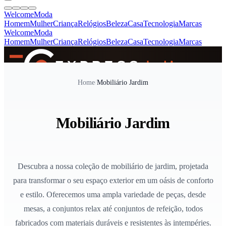
Welcome
Moda
Homem
Mulher
Criança
Relógios
Beleza
Casa
Tecnologia
Marcas
Welcome
Moda
Homem
Mulher
Criança
Relógios
Beleza
Casa
Tecnologia
Marcas
SINCE 2005
Home
/
Mobiliário Jardim
+
de 36.000 reviews
Mobiliário Jardim
Descubra a nossa coleção de mobiliário de jardim, projetada
para transformar o seu espaço exterior em um oásis de conforto
e estilo. Oferecemos uma ampla variedade de peças, desde
mesas, a conjuntos relax até conjuntos de refeição, todos
fabricados com materiais duráveis e resistentes às intempéries.