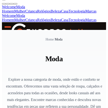
Welcome
Moda
Homem
Mulher
Criança
Relógios
Beleza
Casa
Tecnologia
Marcas
Welcome
Moda
Homem
Mulher
Criança
Relógios
Beleza
Casa
Tecnologia
Marcas
SINCE 2005
Home
/
Moda
+
de 36.000 reviews
Moda
Explore a nossa categoria de moda, onde estilo e conforto se
encontram. Oferecemos uma vasta seleção de roupa, calçados e
acessórios para todas as ocasiões, desde looks casuais até aos
mais elegantes. Encontre marcas conhecidas e descubra novas
tendências em peças que refletem a sua personalidade. Dê um