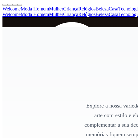
Welcome
Moda Homem
Mulher
Criança
Relógios
Beleza
Casa
Tecnologi
Welcome
Moda Homem
Mulher
Criança
Relógios
Beleza
Casa
Tecnologi
SINCE 2005
+
de 36.000 reviews
Explore a nossa varied
arte com estilo e e
complementar a sua deco
memórias fiquem sempr