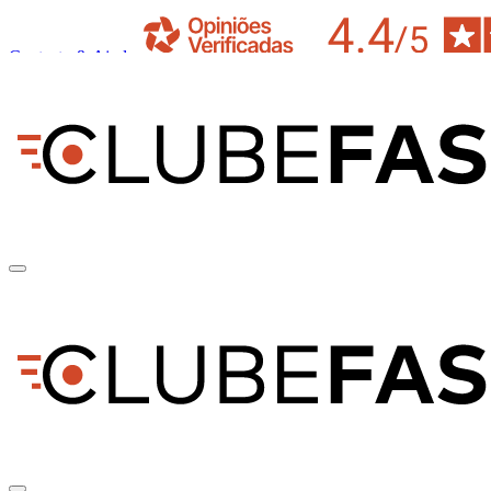
Contacto & Ajuda
pt