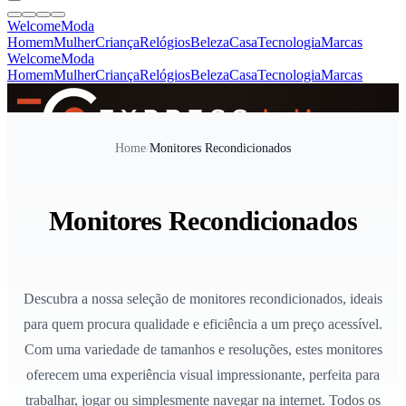
Welcome
Moda
Homem
Mulher
Criança
Relógios
Beleza
Casa
Tecnologia
Marcas
Welcome
Moda
Homem
Mulher
Criança
Relógios
Beleza
Casa
Tecnologia
Marcas
SINCE 2005
Home
/
Monitores Recondicionados
+
de 36.000 reviews
Monitores Recondicionados
Descubra a nossa seleção de monitores recondicionados, ideais
para quem procura qualidade e eficiência a um preço acessível.
Com uma variedade de tamanhos e resoluções, estes monitores
oferecem uma experiência visual impressionante, perfeita para
trabalhar, jogar ou simplesmente navegar na internet. Todos os