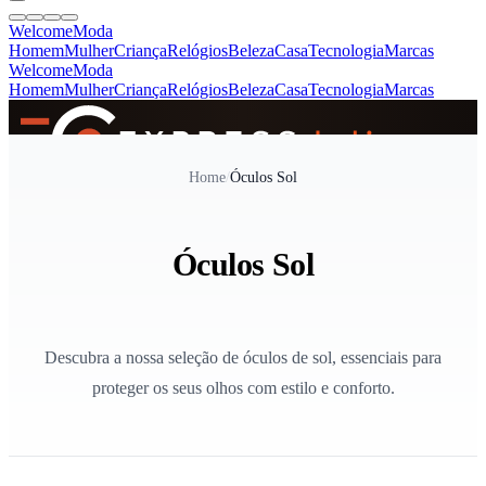
Welcome
Moda
Homem
Mulher
Criança
Relógios
Beleza
Casa
Tecnologia
Marcas
Welcome
Moda
Homem
Mulher
Criança
Relógios
Beleza
Casa
Tecnologia
Marcas
SINCE 2005
Home
/
Óculos Sol
+
de 36.000 reviews
Óculos Sol
Descubra a nossa seleção de óculos de sol, essenciais para
proteger os seus olhos com estilo e conforto.