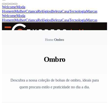
Welcome
Moda
Homem
Mulher
Criança
Relógios
Beleza
Casa
Tecnologia
Marcas
Welcome
Moda
Homem
Mulher
Criança
Relógios
Beleza
Casa
Tecnologia
Marcas
SINCE 2005
Home
/
Ombro
+
de 36.000 reviews
Ombro
Descubra a nossa coleção de bolsas de ombro, ideais para
quem procura estilo e praticidade no dia a dia.