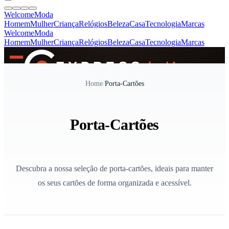
Welcome
Moda
Homem
Mulher
Criança
Relógios
Beleza
Casa
Tecnologia
Marcas
Welcome
Moda
Homem
Mulher
Criança
Relógios
Beleza
Casa
Tecnologia
Marcas
SINCE 2005
Home
/
Porta-Cartões
+
de 36.000 reviews
Porta-Cartões
Descubra a nossa seleção de porta-cartões, ideais para manter
os seus cartões de forma organizada e acessível.