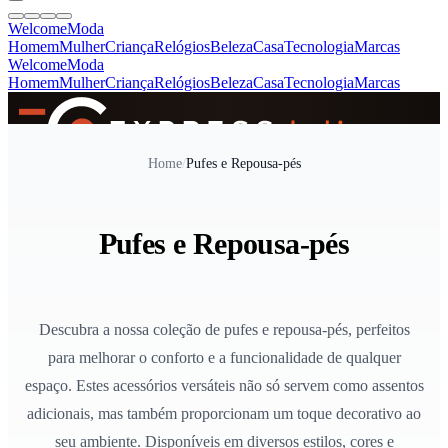
Welcome
Moda
Homem
Mulher
Criança
Relógios
Beleza
Casa
Tecnologia
Marcas
Welcome
Moda
Homem
Mulher
Criança
Relógios
Beleza
Casa
Tecnologia
Marcas
SINCE 2005
Home
/
Pufes e Repousa-pés
+
de 36.000 reviews
Pufes e Repousa-pés
Descubra a nossa coleção de pufes e repousa-pés, perfeitos
para melhorar o conforto e a funcionalidade de qualquer
espaço. Estes acessórios versáteis não só servem como assentos
adicionais, mas também proporcionam um toque decorativo ao
seu ambiente. Disponíveis em diversos estilos, cores e