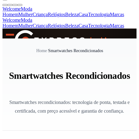
Welcome
Moda
Homem
Mulher
Criança
Relógios
Beleza
Casa
Tecnologia
Marcas
Welcome
Moda
Homem
Mulher
Criança
Relógios
Beleza
Casa
Tecnologia
Marcas
SINCE 2005
Home
/
Smartwatches Recondicionados
+
de 36.000 reviews
Smartwatches Recondicionados
Smartwatches recondicionados: tecnologia de ponta, testada e
certificada, com preço acessível e garantia de confiança.