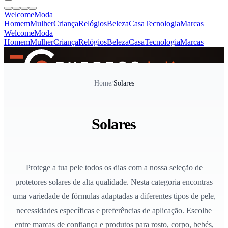
Welcome
Moda
Homem
Mulher
Criança
Relógios
Beleza
Casa
Tecnologia
Marcas
Welcome
Moda
Homem
Mulher
Criança
Relógios
Beleza
Casa
Tecnologia
Marcas
SINCE 2005
Home
/
Solares
+
de 36.000 reviews
Solares
Protege a tua pele todos os dias com a nossa seleção de
protetores solares de alta qualidade. Nesta categoria encontras
uma variedade de fórmulas adaptadas a diferentes tipos de pele,
necessidades específicas e preferências de aplicação. Escolhe
entre marcas de confiança e produtos para rosto, corpo, bebés,