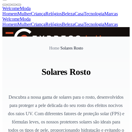
Welcome
Moda
Homem
Mulher
Criança
Relógios
Beleza
Casa
Tecnologia
Marcas
Welcome
Moda
Homem
Mulher
Criança
Relógios
Beleza
Casa
Tecnologia
Marcas
SINCE 2005
Home
/
Solares Rosto
+
de 36.000 reviews
Solares Rosto
Descubra a nossa gama de solares para o rosto, desenvolvidos
para proteger a pele delicada do seu rosto dos efeitos nocivos
dos raios UV. Com diferentes fatores de proteção solar (FPS) e
fórmulas leves, os nossos protetores solares são ideais para
todos os tipos de pele, proporcionando hidratação e evitando o