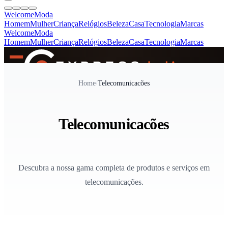
Welcome
Moda
Homem
Mulher
Criança
Relógios
Beleza
Casa
Tecnologia
Marcas
Welcome
Moda
Homem
Mulher
Criança
Relógios
Beleza
Casa
Tecnologia
Marcas
SINCE 2005
Home
/
Telecomunicacões
+
de 36.000 reviews
Telecomunicacões
Descubra a nossa gama completa de produtos e serviços em
telecomunicações.