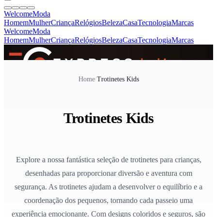
Welcome
Moda
Homem
Mulher
Criança
Relógios
Beleza
Casa
Tecnologia
Marcas
Welcome
Moda
Homem
Mulher
Criança
Relógios
Beleza
Casa
Tecnologia
Marcas
SINCE 2005
Home
/
Trotinetes Kids
+
de 36.000 reviews
Trotinetes Kids
Explore a nossa fantástica seleção de trotinetes para crianças,
desenhadas para proporcionar diversão e aventura com
segurança. As trotinetes ajudam a desenvolver o equilíbrio e a
coordenação dos pequenos, tornando cada passeio uma
experiência emocionante. Com designs coloridos e seguros, são