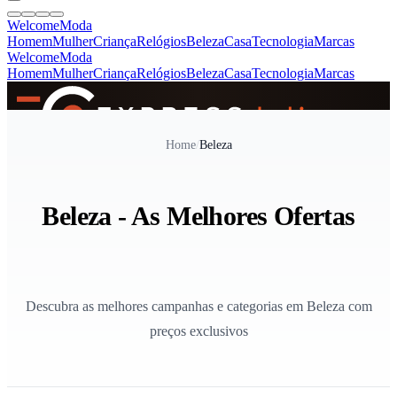
Welcome
Moda
Homem
Mulher
Criança
Relógios
Beleza
Casa
Tecnologia
Marcas
Welcome
Moda
Homem
Mulher
Criança
Relógios
Beleza
Casa
Tecnologia
Marcas
SINCE 2005
Home
/
Beleza
+
de 36.000 reviews
Beleza - As Melhores Ofertas
Descubra as melhores campanhas e categorias em Beleza com
preços exclusivos