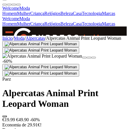
Welcome
Moda
Homem
Mulher
Criança
Relógios
Beleza
Casa
Tecnologia
Marcas
Welcome
Moda
Homem
Mulher
Criança
Relógios
Beleza
Casa
Tecnologia
Marcas
SINCE 2005
Início
/
Moda
/
Alpercatas
/
Alpercatas Animal Print Leopard Woman
+
de 36.000 reviews
-60%
Paez
Alpercatas Animal Print
Leopard Woman
€19.99
€49.90
-60%
Economia de 29.91€!