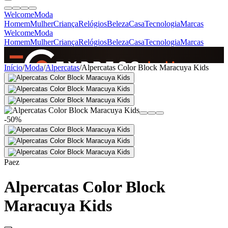
Welcome
Moda
Homem
Mulher
Criança
Relógios
Beleza
Casa
Tecnologia
Marcas
Welcome
Moda
Homem
Mulher
Criança
Relógios
Beleza
Casa
Tecnologia
Marcas
SINCE 2005
Início
/
Moda
/
Alpercatas
/
Alpercatas Color Block Maracuya Kids
+
de 36.000 reviews
-50%
Paez
Alpercatas Color Block
Maracuya Kids