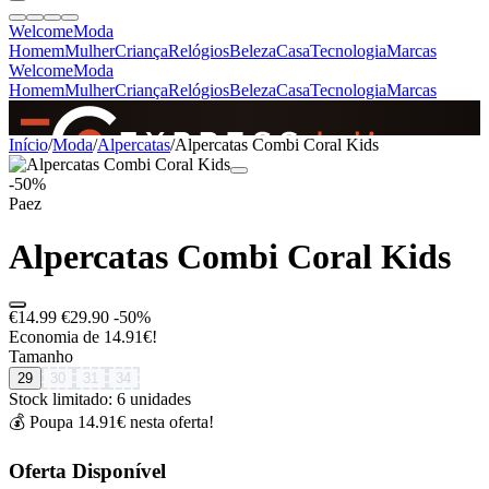
Welcome
Moda
Homem
Mulher
Criança
Relógios
Beleza
Casa
Tecnologia
Marcas
Welcome
Moda
Homem
Mulher
Criança
Relógios
Beleza
Casa
Tecnologia
Marcas
SINCE 2005
Início
/
Moda
/
Alpercatas
/
Alpercatas Combi Coral Kids
-50%
Paez
+
de 36.000 reviews
Alpercatas Combi Coral Kids
€14.99
€29.90
-50%
Economia de 14.91€!
Tamanho
29
30
31
34
Stock limitado: 6 unidades
💰 Poupa 14.91€ nesta oferta!
Oferta Disponível