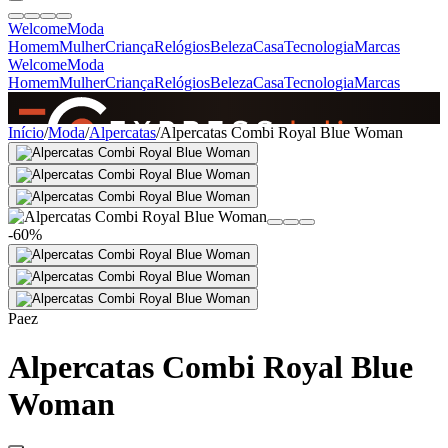
Welcome
Moda
Homem
Mulher
Criança
Relógios
Beleza
Casa
Tecnologia
Marcas
Welcome
Moda
Homem
Mulher
Criança
Relógios
Beleza
Casa
Tecnologia
Marcas
SINCE 2005
Início
/
Moda
/
Alpercatas
/
Alpercatas Combi Royal Blue Woman
+
de 36.000 reviews
-60%
Paez
Alpercatas Combi Royal Blue
Woman