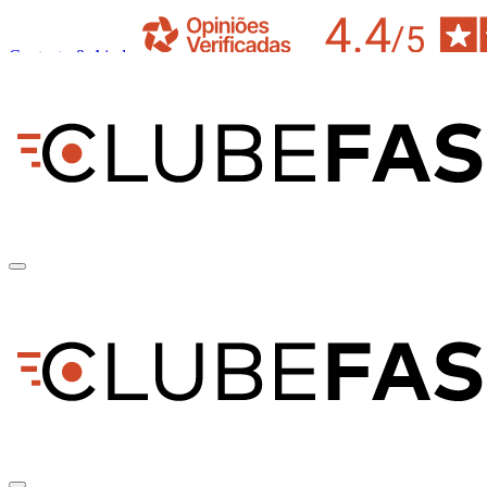
Contacto & Ajuda
pt