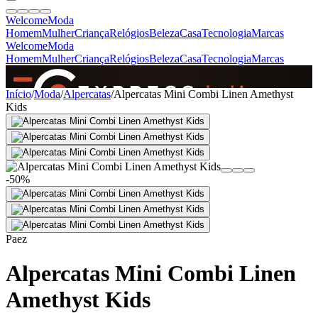
Welcome
Moda
Homem
Mulher
Criança
Relógios
Beleza
Casa
Tecnologia
Marcas
Welcome
Moda
Homem
Mulher
Criança
Relógios
Beleza
Casa
Tecnologia
Marcas
SINCE 2005
Início
/
Moda
/
Alpercatas
/
Alpercatas Mini Combi Linen Amethyst
Kids
+
de 36.000 reviews
-50%
Paez
Alpercatas Mini Combi Linen
Amethyst Kids