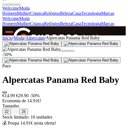
Welcome
Moda
Homem
Mulher
Criança
Relógios
Beleza
Casa
Tecnologia
Marcas
Welcome
Moda
Homem
Mulher
Criança
Relógios
Beleza
Casa
Tecnologia
Marcas
SINCE 2005
Início
/
Moda
/
Alpercatas
/
Alpercatas Panama Red Baby
-50%
+
de 36.000 reviews
Paez
Alpercatas Panama Red Baby
€14.99
€29.90
-50%
Economia de 14.91€!
Tamanho
22
24
25
Stock limitado: 10 unidades
💰 Poupa 14.91€ nesta oferta!