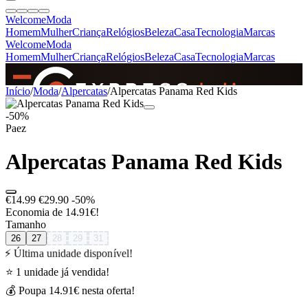
Welcome
Moda
Homem
Mulher
Criança
Relógios
Beleza
Casa
Tecnologia
Marcas
Welcome
Moda
Homem
Mulher
Criança
Relógios
Beleza
Casa
Tecnologia
Marcas
SINCE 2005
Início
/
Moda
/
Alpercatas
/
Alpercatas Panama Red Kids
-50%
Paez
+
de 36.000 reviews
Alpercatas Panama Red Kids
€14.99
€29.90
-50%
Economia de 14.91€!
Tamanho
26
27
28
29
31
⚡ Última unidade disponível!
⭐ 1 unidade já vendida!
💰 Poupa 14.91€ nesta oferta!