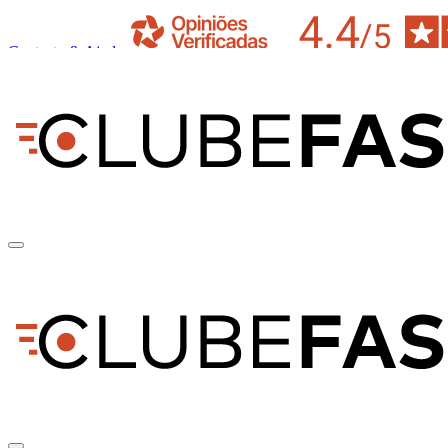
Contacto & Ajuda
pt