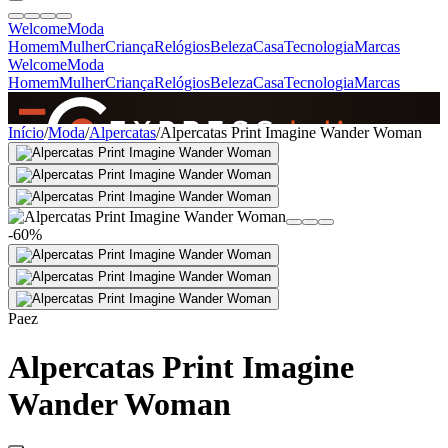
Welcome
Moda
Homem
Mulher
Criança
Relógios
Beleza
Casa
Tecnologia
Marcas
Welcome
Moda
Homem
Mulher
Criança
Relógios
Beleza
Casa
Tecnologia
Marcas
SINCE 2005
Início
/
Moda
/
Alpercatas
/
Alpercatas Print Imagine Wander Woman
+
de 36.000 reviews
-60%
Paez
Alpercatas Print Imagine
Wander Woman