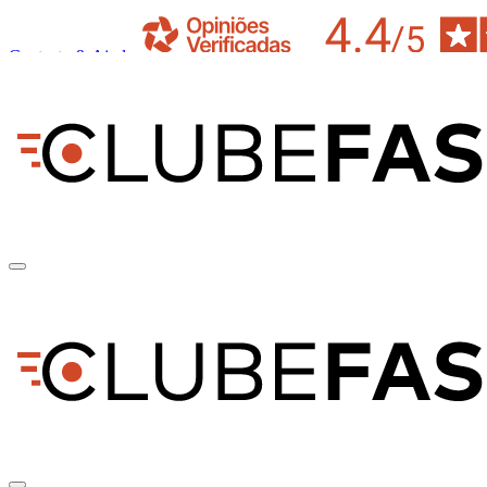
Contacto & Ajuda
pt