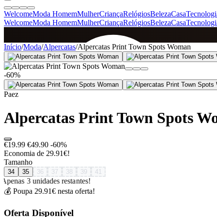
Welcome
Moda Homem
Mulher
Criança
Relógios
Beleza
Casa
Tecnologi
Welcome
Moda Homem
Mulher
Criança
Relógios
Beleza
Casa
Tecnologi
SINCE 2005
Início
/
Moda
/
Alpercatas
/
Alpercatas Print Town Spots Woman
-60%
+
de 36.000 reviews
Paez
Alpercatas Print Town Spots 
€19.99
€49.90
-60%
Economia de 29.91€!
Tamanho
34
35
36
37
38
39
41
Apenas 3 unidades restantes!
💰 Poupa 29.91€ nesta oferta!
Oferta Disponível